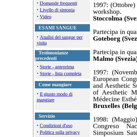
·
Domande frequenti
1997: (Ottobre)
·
Livello di sintonia
workshop.
·
Video
Stoccolma (Sve
ESAMI SANGUE
Partecipa in qua
·
Analisi del sangue per
Goteborg (Svez
visita
Partecipa in qua
Testimonianze
Malmo (Svezia
precedenti
·
Storie - anteprima
1997: (Novembr
·
Storie - lista completa
European Congr
and Aesthetic S
Come mangiare
of Aesthetic M
·
Il giusto modo di
Médecine Esthé
mangiare
Bruxelles (Belg
Servizio
1998: (Maggio)
·
Congreso Nac
Condizioni d'uso
·
Simposium Saté
Politica sulla privacy