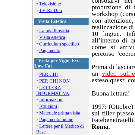
consolarvi nel
·
Televisione
produzione di f
·
TV RaiUno
workshop (corsi 
con attenzione,
Visita Estetica
realizzazione di 
·
La mia filosofia
10 lingue. Inf
·
Visita estetica
all’interno di 
·
Curriculum specifico
come si arrivi
·
Pagamento
percorso "coere
Visita per Vigor Evo
Prima di lasciar
Low Fat
un
video sull’
·
PER CHI
esteso questi co
·
PER CHI NON
·
LETTERA
Buona lettura!
INFORMATIVA
·
Informazioni
·
1997: (Ottobre) 
Istruzioni
·
sui filler press
Materiale prima visita
·
Fatebenefratelli,
Pagamento online
·
Roma
.
Lettera per il Medico di
Base