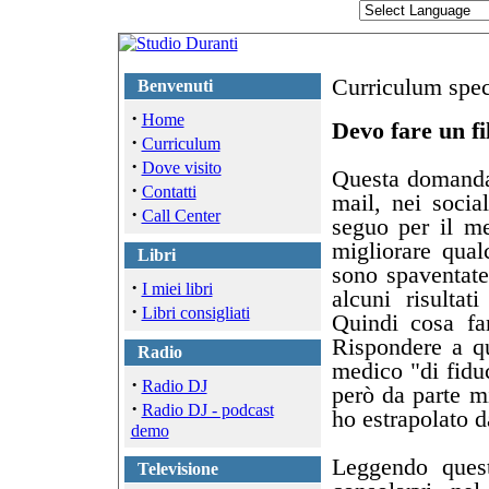
Curriculum spec
Benvenuti
·
Home
Devo fare un fi
·
Curriculum
·
Dove visito
Questa domanda 
·
Contatti
mail, nei soci
·
Call Center
seguo per il me
migliorare qual
Libri
sono spaventate
·
I miei libri
alcuni risulta
·
Libri consigliati
Quindi cosa fa
Rispondere a q
Radio
medico "di fidu
·
Radio DJ
però da parte mi
·
Radio DJ - podcast
ho estrapolato d
demo
Leggendo quest
Televisione