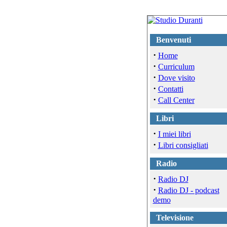
Benvenuti
·
Home
·
Curriculum
·
Dove visito
·
Contatti
·
Call Center
Libri
·
I miei libri
·
Libri consigliati
Radio
·
Radio DJ
·
Radio DJ - podcast
demo
Televisione