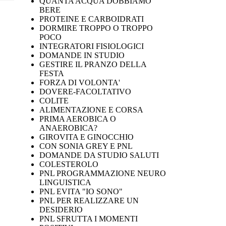
QUANTA ACQUA DOBBIAMO
BERE
PROTEINE E CARBOIDRATI
DORMIRE TROPPO O TROPPO
POCO
INTEGRATORI FISIOLOGICI
DOMANDE IN STUDIO
GESTIRE IL PRANZO DELLA
FESTA
FORZA DI VOLONTA'
DOVERE-FACOLTATIVO
COLITE
ALIMENTAZIONE E CORSA
PRIMA AEROBICA O
ANAEROBICA?
GIROVITA E GINOCCHIO
CON SONIA GREY E PNL
DOMANDE DA STUDIO SALUTI
COLESTEROLO
PNL PROGRAMMAZIONE NEURO
LINGUISTICA
PNL EVITA "IO SONO"
PNL PER REALIZZARE UN
DESIDERIO
PNL SFRUTTA I MOMENTI