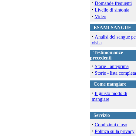
·
Domande frequenti
·
Livello di sintonia
·
Video
ESAMI SANGUE
·
Analisi del sangue pe
visita
Testimonianze
precedenti
·
Storie - anteprima
·
Storie - lista completa
Come mangiare
·
Il giusto modo di
mangiare
Servizio
·
Condizioni d'uso
·
Politica sulla privacy