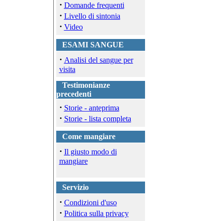
·
Domande frequenti
·
Livello di sintonia
·
Video
ESAMI SANGUE
·
Analisi del sangue per
visita
Testimonianze
precedenti
·
Storie - anteprima
·
Storie - lista completa
Come mangiare
·
Il giusto modo di
mangiare
Servizio
·
Condizioni d'uso
·
Politica sulla privacy