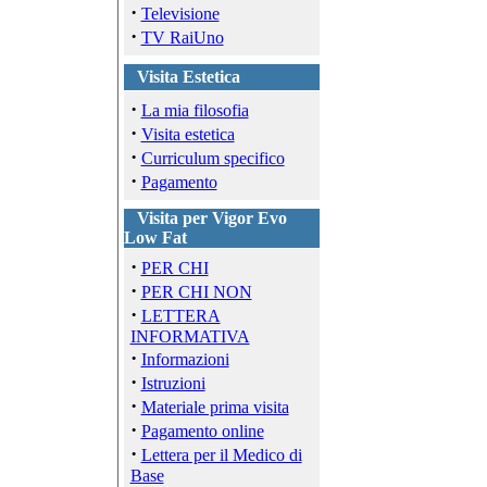
·
Televisione
·
TV RaiUno
Visita Estetica
·
La mia filosofia
·
Visita estetica
·
Curriculum specifico
·
Pagamento
Visita per Vigor Evo
Low Fat
·
PER CHI
·
PER CHI NON
·
LETTERA
INFORMATIVA
·
Informazioni
·
Istruzioni
·
Materiale prima visita
·
Pagamento online
·
Lettera per il Medico di
Base