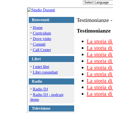
Testimonianze -
Benvenuti
·
Home
Testimonianze
·
Curriculum
·
Dove visito
La storia d
·
Contatti
La storia di
·
Call Center
La storia di
Libri
La storia d
·
La storia d
I miei libri
·
Libri consigliati
La storia d
La storia d
Radio
La storia d
·
Radio DJ
La storia di
·
Radio DJ - podcast
demo
Televisione