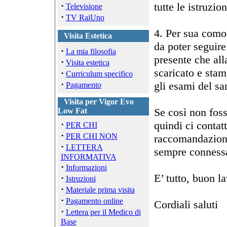
·
tutte le istruzio
Televisione
·
TV RaiUno
4. Per sua como
Visita Estetica
da poter seguire
·
La mia filosofia
presente che al
·
Visita estetica
scaricato e sta
·
Curriculum specifico
·
gli esami del s
Pagamento
Visita per Vigor Evo
Se così non foss
Low Fat
·
quindi ci contat
PER CHI
·
PER CHI NON
raccomandazione:
·
LETTERA
sempre connessa
INFORMATIVA
·
Informazioni
E’ tutto, buon l
·
Istruzioni
·
Materiale prima visita
·
Pagamento online
Cordiali saluti
·
Lettera per il Medico di
Base