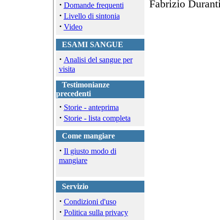
Fabrizio Durant
·
Domande frequenti
·
Livello di sintonia
·
Video
ESAMI SANGUE
·
Analisi del sangue per
visita
Testimonianze
precedenti
·
Storie - anteprima
·
Storie - lista completa
Come mangiare
·
Il giusto modo di
mangiare
Servizio
·
Condizioni d'uso
·
Politica sulla privacy