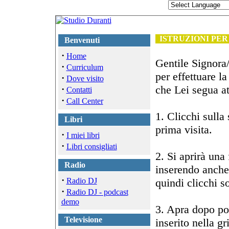
ISTRUZIONI PER
Benvenuti
·
Home
Gentile Signora/
·
Curriculum
per effettuare la
·
Dove visito
che Lei segua at
·
Contatti
·
Call Center
1. Clicchi sulla
Libri
prima visita.
·
I miei libri
·
Libri consigliati
2. Si aprirà una
Radio
inserendo anche 
·
Radio DJ
quindi clicchi s
·
Radio DJ - podcast
demo
3. Apra dopo poc
Televisione
inserito nella g