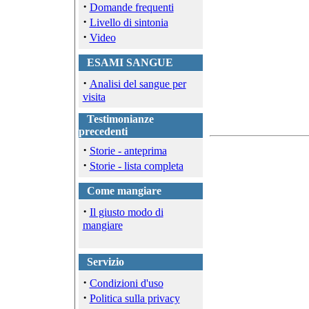
·
Domande frequenti
·
Livello di sintonia
·
Video
ESAMI SANGUE
·
Analisi del sangue per
visita
Testimonianze
precedenti
·
Storie - anteprima
·
Storie - lista completa
Come mangiare
·
Il giusto modo di
mangiare
Servizio
·
Condizioni d'uso
·
Politica sulla privacy