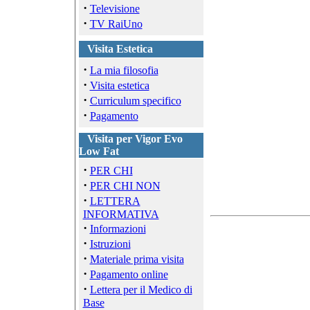
·
Televisione
·
TV RaiUno
Visita Estetica
·
La mia filosofia
·
Visita estetica
·
Curriculum specifico
·
Pagamento
Visita per Vigor Evo
Low Fat
·
PER CHI
·
PER CHI NON
·
LETTERA
INFORMATIVA
·
Informazioni
·
Istruzioni
·
Materiale prima visita
·
Pagamento online
·
Lettera per il Medico di
Base