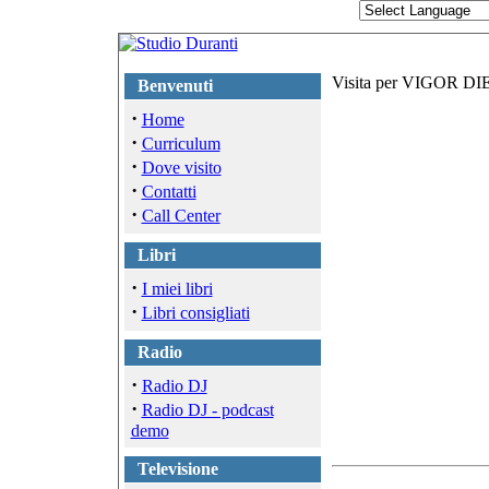
Visita per VIGOR DIE
Benvenuti
·
Home
·
Curriculum
·
Dove visito
·
Contatti
·
Call Center
Libri
·
I miei libri
·
Libri consigliati
Radio
·
Radio DJ
·
Radio DJ - podcast
demo
Televisione