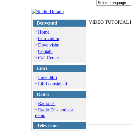
VIDEO TUTORIAL 
Benvenuti
·
Home
·
Curriculum
·
Dove visito
·
Contatti
·
Call Center
Libri
·
I miei libri
·
Libri consigliati
Radio
·
Radio DJ
·
Radio DJ - podcast
demo
Televisione