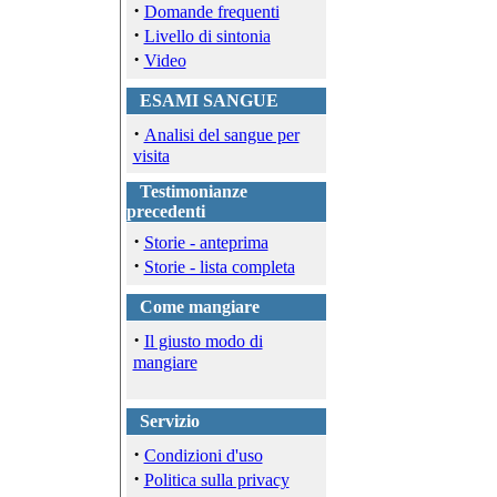
·
Domande frequenti
·
Livello di sintonia
·
Video
ESAMI SANGUE
·
Analisi del sangue per
visita
Testimonianze
precedenti
·
Storie - anteprima
·
Storie - lista completa
Come mangiare
·
Il giusto modo di
mangiare
Servizio
·
Condizioni d'uso
·
Politica sulla privacy