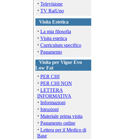
·
Televisione
·
TV RaiUno
Visita Estetica
·
La mia filosofia
·
Visita estetica
·
Curriculum specifico
·
Pagamento
Visita per Vigor Evo
Low Fat
·
PER CHI
·
PER CHI NON
·
LETTERA
INFORMATIVA
·
Informazioni
·
Istruzioni
·
Materiale prima visita
·
Pagamento online
·
Lettera per il Medico di
Base