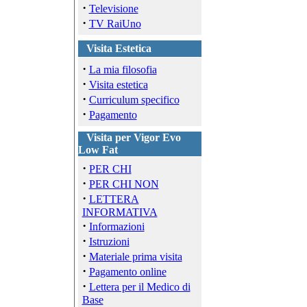
·
Televisione
·
TV RaiUno
Visita Estetica
·
La mia filosofia
·
Visita estetica
·
Curriculum specifico
·
Pagamento
Visita per Vigor Evo
Low Fat
·
PER CHI
·
PER CHI NON
·
LETTERA
INFORMATIVA
·
Informazioni
·
Istruzioni
·
Materiale prima visita
·
Pagamento online
·
Lettera per il Medico di
Base