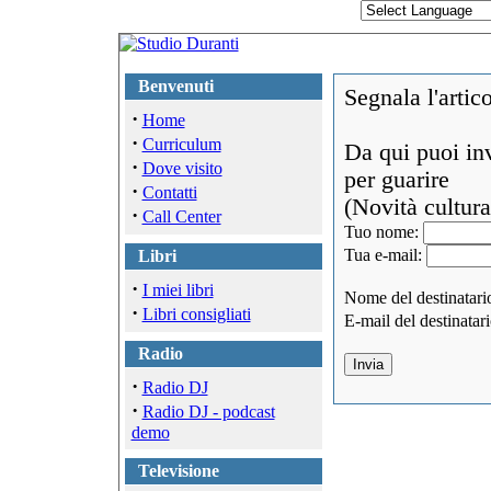
Benvenuti
Segnala l'artic
·
Home
·
Curriculum
Da qui puoi inv
·
Dove visito
per guarire
·
Contatti
(Novità cultural
·
Call Center
Tuo nome:
Tua e-mail:
Libri
·
I miei libri
Nome del destinatari
·
Libri consigliati
E-mail del destinatar
Radio
·
Radio DJ
·
Radio DJ - podcast
demo
Televisione