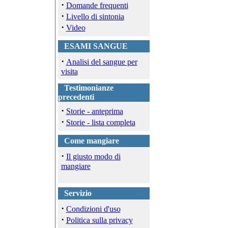
·
Domande frequenti
·
Livello di sintonia
·
Video
ESAMI SANGUE
·
Analisi del sangue per
visita
Testimonianze
precedenti
·
Storie - anteprima
·
Storie - lista completa
Come mangiare
·
Il giusto modo di
mangiare
Servizio
·
Condizioni d'uso
·
Politica sulla privacy