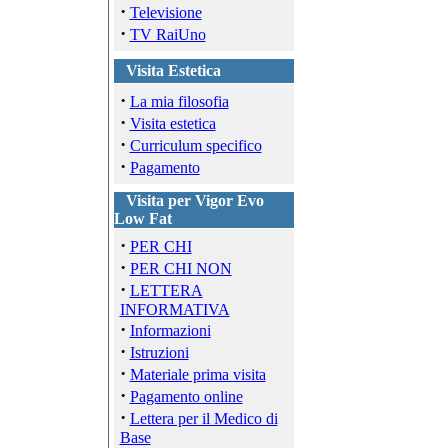
·
Televisione
·
TV RaiUno
Visita Estetica
·
La mia filosofia
·
Visita estetica
·
Curriculum specifico
·
Pagamento
Visita per Vigor Evo
Low Fat
·
PER CHI
·
PER CHI NON
·
LETTERA
INFORMATIVA
·
Informazioni
·
Istruzioni
·
Materiale prima visita
·
Pagamento online
·
Lettera per il Medico di
Base