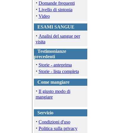
·
Domande frequenti
·
Livello di sintonia
·
Video
ESAMI SANGUE
·
Analisi del sangue per
visita
Testimonianze
precedenti
·
Storie - anteprima
·
Storie - lista completa
Come mangiare
·
Il giusto modo di
mangiare
Servizio
·
Condizioni d'uso
·
Politica sulla privacy