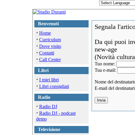
Benvenuti
Segnala l'artic
·
Home
·
Curriculum
Da qui puoi inv
·
Dove visito
new-age
·
Contatti
(Novità cultural
·
Call Center
Tuo nome:
Tua e-mail:
Libri
·
I miei libri
Nome del destinatari
·
Libri consigliati
E-mail del destinatar
Radio
·
Radio DJ
·
Radio DJ - podcast
demo
Televisione